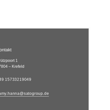
ontakt
rützpoort 1
7804 – Krefeld
49 15733219049
amy.hanna@satogroup.de