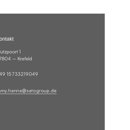
ontakt
rützpoort 1
7804 – Krefeld
49 15733219049
amy.hanna@satogroup.de