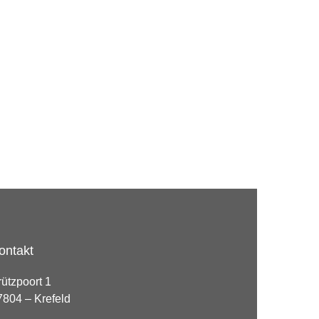
ontakt
rützpoort 1
7804 – Krefeld